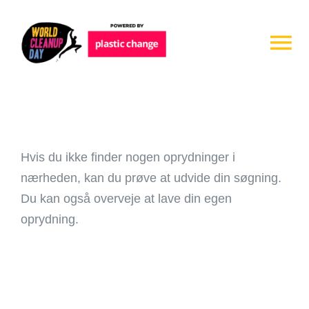
Skip
to
Tog
content
Nav
Events
Opret en oprydning
Hvis du ikke finder nogen oprydninger i
nærheden, kan du prøve at udvide din søgning.
Spørgsmål og Svar
Du kan også overveje at lave din egen
oprydning.
Om os
Log ind